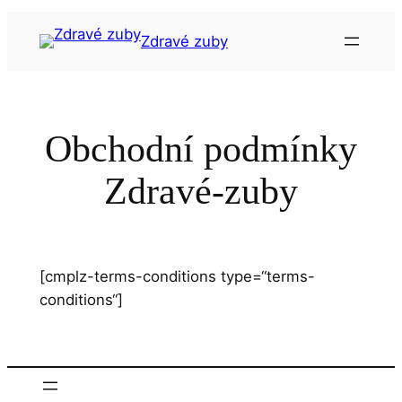
Přeskočit
na
Zdravé zuby
obsah
Obchodní podmínky
Zdravé-zuby
[cmplz-terms-conditions type=“terms-
conditions“]